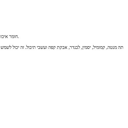
★ חומר איכותי, בטוח: שקית התה עשויה מבד לא ארוג ידידותי לסביבה, בטוח לחלוטין. מכיוון שהוא מתכלה, מתכלה ונטול כלור, אינך צריך לדאוג לזיהום הסביבה.