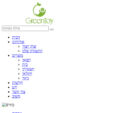
הבית
אודותינו
שוק ייצור
התעודה שלנו
מוצרים
רְפוּאִי
בית
תַעֲשִׂיָתִי
חַקלָאִי
ניקוי
חֲדָשׁוֹת
יֶדַע
צור קשר
מָשׁוֹב
בחר