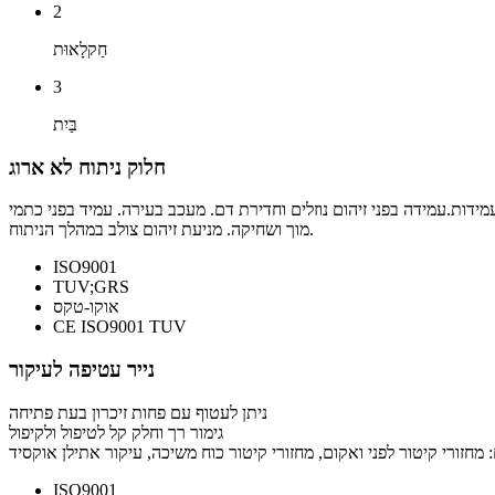
2
חַקלָאוּת
3
בַּיִת
חלוק ניתוח לא ארוג
דות.עמידה בפני זיהום נוזלים וחדירת דם. מעכב בעירה. עמיד בפני כתמי
מוך ושחיקה. מניעת זיהום צולב במהלך הניתוח.
ISO9001
TUV;GRS
אוקו-טקס
CE ISO9001 TUV
נייר עטיפה לעיקור
ניתן לעטוף עם פחות זיכרון בעת ​​פתיחה
גימור רך וחלק קל לטיפול ולקיפול
ISO9001