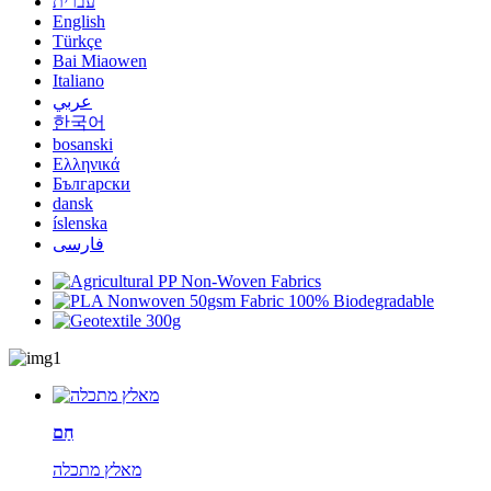
עברית
English
Türkçe
Bai Miaowen
Italiano
عربي
한국어
bosanski
Ελληνικά
Български
dansk
íslenska
فارسی
חַם
מאלץ מתכלה