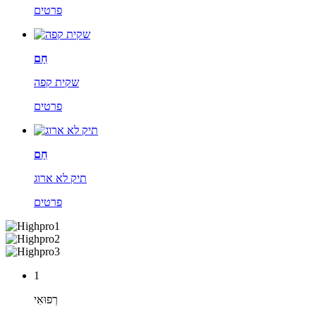
פרטים
חַם
שקית קפה
פרטים
חַם
תיק לא ארוג
פרטים
1
רְפוּאִי