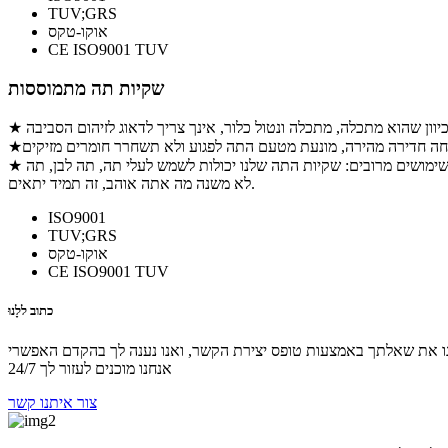
TUV;GRS
אוקו-טקס
CE ISO9001 TUV
שקיות תה מתמוססות
★ שימושים מרובים: שקיות התה שלנו יכולות לשמש לעלי תה, תה לבן, תה pu-erh, תה מנטה, קמומיל, יסמין, לבנדר, אבקת קפה ועשבי תיבול. זה יכול לשמש גם כשקית, מסיכת עיניים, או אפילו כדי להרטיב את הפרחים שלך.
לא משנה מה אתה אוהב, זה תמיד יתאים.
ISO9001
TUV;GRS
אוקו-טקס
CE ISO9001 TUV
כתוב ל
לָנוּ
אנחנו מוכנים לעזור לך 24/7
צור איתנו קשר