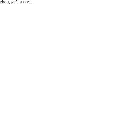
Fujian Greenjoy Biomaterial Co., Ltd נוסדה בשנת 2013, היא מיזם מקיף המשלב ייצור, סחר ומחקר ופיתוח של בד לא ארוג. הוא ממוקם בעיר Quanzhou, במחוז פוג'יאן.